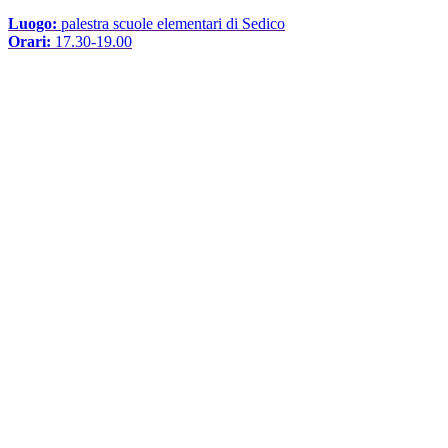
Luogo:
palestra scuole elementari di Sedico
Orari:
17.30-19.00