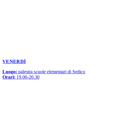
VENERDÌ
Luogo:
palestra scuole elementari di Sedico
Orari:
19.00-20.30